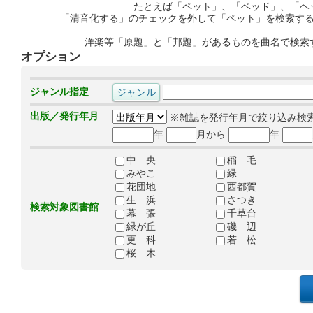
たとえば「ペット」、「ベッド」、「ヘ
「清音化する」のチェックを外して「ペット」を検索す
洋楽等「原題」と「邦題」があるものを曲名で検索
オプション
ジャンル指定
出版／発行年月
※雑誌を発行年月で絞り込み検
年
月から
年
中 央
稲 毛
みやこ
緑
花団地
西都賀
生 浜
さつき
検索対象図書館
幕 張
千草台
緑が丘
磯 辺
更 科
若 松
桜 木