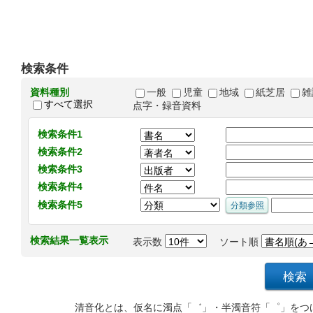
検索条件
資料種別
一般
児童
地域
紙芝居
雑
すべて選択
点字・録音資料
検索条件1
検索条件2
検索条件3
検索条件4
検索条件5
検索結果一覧表示
表示数
ソート順
清音化とは、仮名に濁点「゛」・半濁音符「゜」をつ