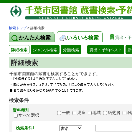
検索トップ
> 詳細検索
かんたん検索
いろいろ検索
貸出・予
詳細検索
ジャンル検索
分類検索
貸出・予約ベスト
新
詳細検索
千葉市図書館の蔵書を検索することができます
検索条件
資料種別
一般
児童
地域
紙芝居
雑
すべて選択
検索条件1