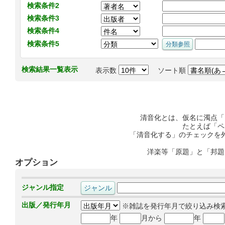
検索条件2
検索条件3
検索条件4
検索条件5
検索結果一覧表示
表示数
ソート順
清音化とは、仮名に濁点「
たとえば「ペ
「清音化する」のチェックを
洋楽等「原題」と「邦題
オプション
ジャンル指定
出版／発行年月
※雑誌を発行年月で絞り込み検
年
月から
年