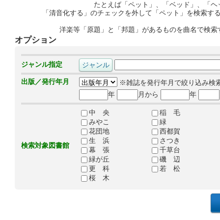
たとえば「ペット」、「ベッド」、「ヘ
「清音化する」のチェックを外して「ペット」を検索す
洋楽等「原題」と「邦題」があるものを曲名で検索
オプション
ジャンル指定
出版／発行年月
※雑誌を発行年月で絞り込み検
年
月から
年
中 央
稲 毛
みやこ
緑
花団地
西都賀
生 浜
さつき
検索対象図書館
幕 張
千草台
緑が丘
磯 辺
更 科
若 松
桜 木