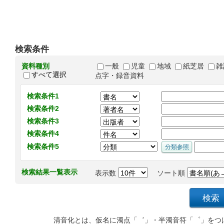
検索条件
資料種別
一般
児童
地域
紙芝居
雑
すべて選択
点字・録音資料
検索条件1
検索条件2
検索条件3
検索条件4
検索条件5
検索結果一覧表示
表示数
ソート順
清音化とは、仮名に濁点「゛」・半濁音符「゜」をつ