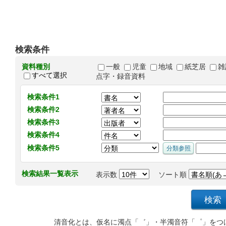
検索条件
資料種別
一般
児童
地域
紙芝居
雑
すべて選択
点字・録音資料
検索条件1
検索条件2
検索条件3
検索条件4
検索条件5
検索結果一覧表示
表示数
ソート順
清音化とは、仮名に濁点「゛」・半濁音符「゜」をつ