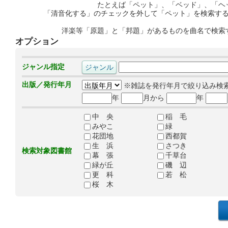
たとえば「ペット」、「ベッド」、「ヘ
「清音化する」のチェックを外して「ペット」を検索す
洋楽等「原題」と「邦題」があるものを曲名で検索
オプション
ジャンル指定
出版／発行年月
※雑誌を発行年月で絞り込み検
年
月から
年
中 央
稲 毛
みやこ
緑
花団地
西都賀
生 浜
さつき
検索対象図書館
幕 張
千草台
緑が丘
磯 辺
更 科
若 松
桜 木