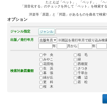
たとえば「ペット」、「ベッド」、「ヘ
「清音化する」のチェックを外して「ペット」を検索す
洋楽等「原題」と「邦題」があるものを曲名で検索
オプション
ジャンル指定
出版／発行年月
※雑誌を発行年月で絞り込み検
年
月から
年
中 央
稲 毛
みやこ
緑
花団地
西都賀
生 浜
さつき
検索対象図書館
幕 張
千草台
緑が丘
磯 辺
更 科
若 松
桜 木