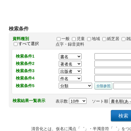
検索条件
資料種別
一般
児童
地域
紙芝居
雑
すべて選択
点字・録音資料
検索条件1
検索条件2
検索条件3
検索条件4
検索条件5
検索結果一覧表示
表示数
ソート順
清音化とは、仮名に濁点「゛」・半濁音符「゜」をつ