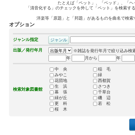
たとえば「ペット」、「ベッド」、「ヘ
「清音化する」のチェックを外して「ペット」を検索す
洋楽等「原題」と「邦題」があるものを曲名で検索
オプション
ジャンル指定
出版／発行年月
※雑誌を発行年月で絞り込み検
年
月から
年
中 央
稲 毛
みやこ
緑
花団地
西都賀
生 浜
さつき
検索対象図書館
幕 張
千草台
緑が丘
磯 辺
更 科
若 松
桜 木