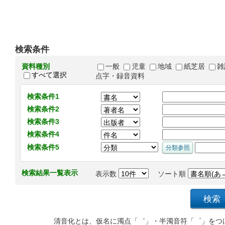
検索条件
資料種別
一般
児童
地域
紙芝居
雑
すべて選択
点字・録音資料
検索条件1
検索条件2
検索条件3
検索条件4
検索条件5
検索結果一覧表示
表示数
ソート順
清音化とは、仮名に濁点「゛」・半濁音符「゜」をつ