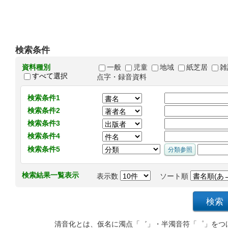
検索条件
資料種別
一般
児童
地域
紙芝居
雑
すべて選択
点字・録音資料
検索条件1
検索条件2
検索条件3
検索条件4
検索条件5
検索結果一覧表示
表示数
ソート順
清音化とは、仮名に濁点「゛」・半濁音符「゜」をつ