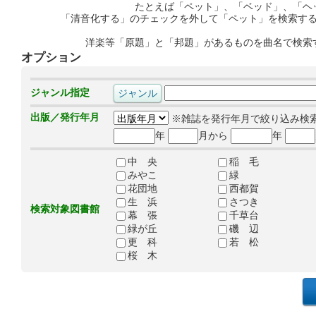
たとえば「ペット」、「ベッド」、「ヘ
「清音化する」のチェックを外して「ペット」を検索す
洋楽等「原題」と「邦題」があるものを曲名で検索
オプション
ジャンル指定
出版／発行年月
※雑誌を発行年月で絞り込み検
年
月から
年
中 央
稲 毛
みやこ
緑
花団地
西都賀
生 浜
さつき
検索対象図書館
幕 張
千草台
緑が丘
磯 辺
更 科
若 松
桜 木