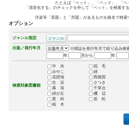
たとえば「ペット」、「ベッド」、「ヘ
「清音化する」のチェックを外して「ペット」を検索す
洋楽等「原題」と「邦題」があるものを曲名で検索
オプション
ジャンル指定
出版／発行年月
※雑誌を発行年月で絞り込み検
年
月から
年
中 央
稲 毛
みやこ
緑
花団地
西都賀
生 浜
さつき
検索対象図書館
幕 張
千草台
緑が丘
磯 辺
更 科
若 松
桜 木