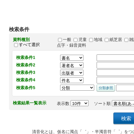
検索条件
資料種別
一般
児童
地域
紙芝居
雑
すべて選択
点字・録音資料
検索条件1
検索条件2
検索条件3
検索条件4
検索条件5
検索結果一覧表示
表示数
ソート順
清音化とは、仮名に濁点「゛」・半濁音符「゜」をつ