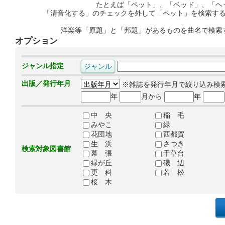
たとえば「ペット」、「ベッド」、「ヘ
「清音化する」のチェックを外して「ペット」を検索す
洋楽等「原題」と「邦題」があるものを曲名で検索
オプション
ジャンル指定
出版／発行年月
※雑誌を発行年月で絞り込み検
年
月から
年
中 央
稲 毛
みやこ
緑
花団地
西都賀
生 浜
さつき
検索対象図書館
幕 張
千草台
緑が丘
磯 辺
更 科
若 松
桜 木