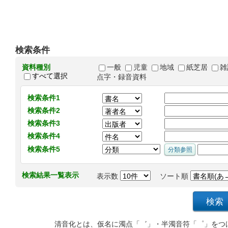
検索条件
資料種別
一般
児童
地域
紙芝居
雑
すべて選択
点字・録音資料
検索条件1
検索条件2
検索条件3
検索条件4
検索条件5
検索結果一覧表示
表示数
ソート順
清音化とは、仮名に濁点「゛」・半濁音符「゜」をつ