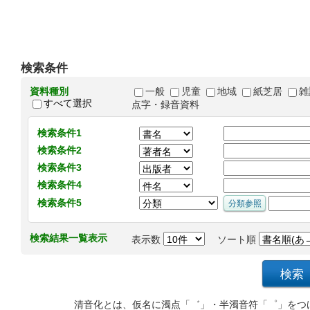
検索条件
資料種別
一般
児童
地域
紙芝居
雑
すべて選択
点字・録音資料
検索条件1
検索条件2
検索条件3
検索条件4
検索条件5
検索結果一覧表示
表示数
ソート順
清音化とは、仮名に濁点「゛」・半濁音符「゜」をつ