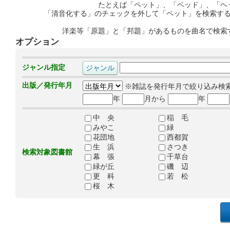
たとえば「ペット」、「ベッド」、「ヘ
「清音化する」のチェックを外して「ペット」を検索す
洋楽等「原題」と「邦題」があるものを曲名で検索
オプション
ジャンル指定
出版／発行年月
※雑誌を発行年月で絞り込み検
年
月から
年
中 央
稲 毛
みやこ
緑
花団地
西都賀
生 浜
さつき
検索対象図書館
幕 張
千草台
緑が丘
磯 辺
更 科
若 松
桜 木