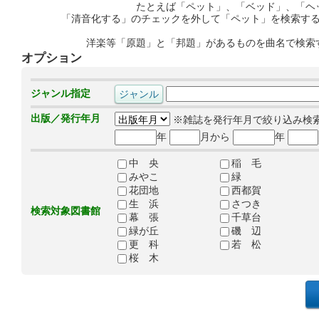
たとえば「ペット」、「ベッド」、「ヘ
「清音化する」のチェックを外して「ペット」を検索す
洋楽等「原題」と「邦題」があるものを曲名で検索
オプション
ジャンル指定
出版／発行年月
※雑誌を発行年月で絞り込み検
年
月から
年
中 央
稲 毛
みやこ
緑
花団地
西都賀
生 浜
さつき
検索対象図書館
幕 張
千草台
緑が丘
磯 辺
更 科
若 松
桜 木