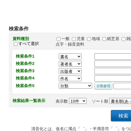
検索条件
資料種別
一般
児童
地域
紙芝居
雑
すべて選択
点字・録音資料
検索条件1
検索条件2
検索条件3
検索条件4
検索条件5
検索結果一覧表示
表示数
ソート順
清音化とは、仮名に濁点「゛」・半濁音符「゜」をつ