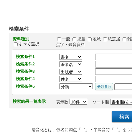
検索条件
資料種別
一般
児童
地域
紙芝居
雑
すべて選択
点字・録音資料
検索条件1
検索条件2
検索条件3
検索条件4
検索条件5
検索結果一覧表示
表示数
ソート順
清音化とは、仮名に濁点「゛」・半濁音符「゜」をつ