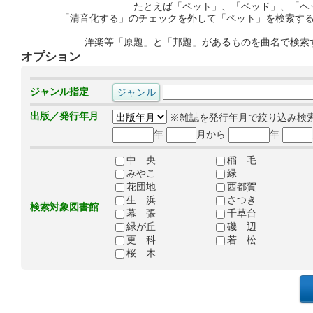
たとえば「ペット」、「ベッド」、「ヘ
「清音化する」のチェックを外して「ペット」を検索す
洋楽等「原題」と「邦題」があるものを曲名で検索
オプション
ジャンル指定
出版／発行年月
※雑誌を発行年月で絞り込み検
年
月から
年
中 央
稲 毛
みやこ
緑
花団地
西都賀
生 浜
さつき
検索対象図書館
幕 張
千草台
緑が丘
磯 辺
更 科
若 松
桜 木