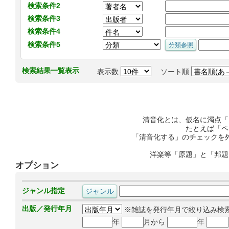
検索条件2
検索条件3
検索条件4
検索条件5
検索結果一覧表示
表示数
ソート順
清音化とは、仮名に濁点「
たとえば「ペ
「清音化する」のチェックを
洋楽等「原題」と「邦題
オプション
ジャンル指定
出版／発行年月
※雑誌を発行年月で絞り込み検
年
月から
年