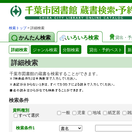
検索トップ
> 詳細検索
かんたん検索
いろいろ検索
貸出・予
詳細検索
ジャンル検索
分類検索
貸出・予約ベスト
新
詳細検索
千葉市図書館の蔵書を検索することができます
検索条件
資料種別
一般
児童
地域
紙芝居
雑
すべて選択
検索条件1