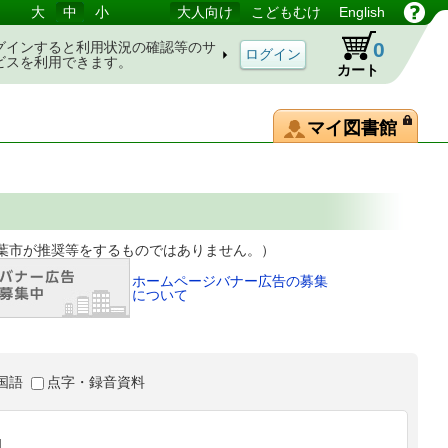
大
中
小
大人向け
こどもむけ
English
0
グインすると利用状況の確認等のサ
ビスを利用できます。
カート
マイ図書館
等をするものではありません。）
ホームページバナー広告の募集
について
国語
点字・録音資料