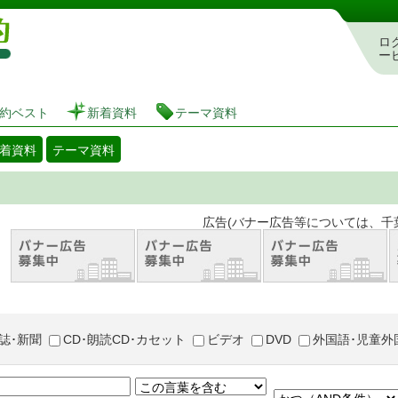
図書館 蔵書検索・予約システム
ロ
ー
約ベスト
新着資料
テーマ資料
着資料
テーマ資料
。 広告(バナー広告等については、千葉市が推奨
誌･新聞
CD･朗読CD･カセット
ビデオ
DVD
外国語･児童外