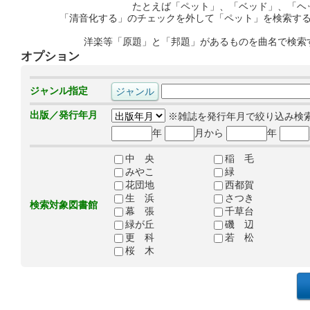
たとえば「ペット」、「ベッド」、「ヘ
「清音化する」のチェックを外して「ペット」を検索す
洋楽等「原題」と「邦題」があるものを曲名で検索
オプション
ジャンル指定
出版／発行年月
※雑誌を発行年月で絞り込み検
年
月から
年
中 央
稲 毛
みやこ
緑
花団地
西都賀
生 浜
さつき
検索対象図書館
幕 張
千草台
緑が丘
磯 辺
更 科
若 松
桜 木