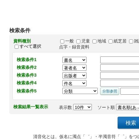
検索条件
資料種別
一般
児童
地域
紙芝居
雑
すべて選択
点字・録音資料
検索条件1
検索条件2
検索条件3
検索条件4
検索条件5
検索結果一覧表示
表示数
ソート順
清音化とは、仮名に濁点「゛」・半濁音符「゜」をつ