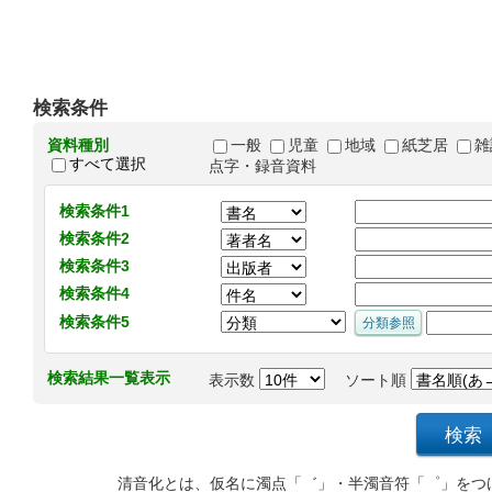
検索条件
資料種別
一般
児童
地域
紙芝居
雑
すべて選択
点字・録音資料
検索条件1
検索条件2
検索条件3
検索条件4
検索条件5
検索結果一覧表示
表示数
ソート順
清音化とは、仮名に濁点「゛」・半濁音符「゜」をつ