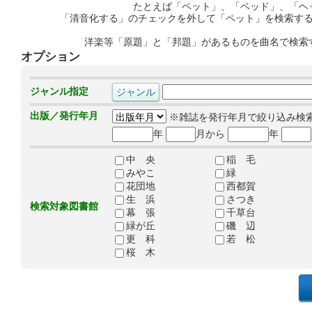
たとえば「ペット」、「ベッド」、「ヘ
「清音化する」のチェックを外して「ペット」を検索す
洋楽等「原題」と「邦題」があるものを曲名で検索
オプション
ジャンル指定
出版／発行年月
※雑誌を発行年月で絞り込み検
年
月から
年
中 央
稲 毛
みやこ
緑
花団地
西都賀
生 浜
さつき
検索対象図書館
幕 張
千草台
緑が丘
磯 辺
更 科
若 松
桜 木