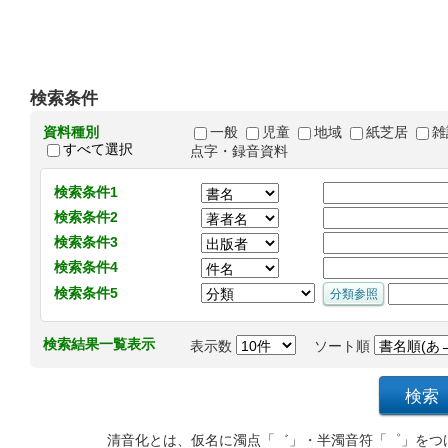
検索条件
資料種別
一般
児童
地域
紙芝居
雑
すべて選択
点字・録音資料
検索条件1
検索条件2
検索条件3
検索条件4
検索条件5
検索結果一覧表示
表示数
ソート順
清音化とは、仮名に濁点「゛」・半濁音符「゜」をつ