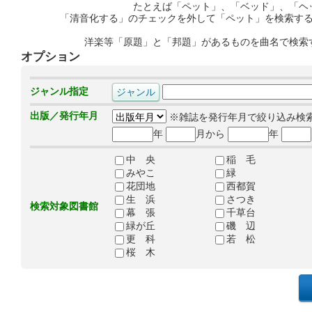
たとえば「ペット」、「ベッド」、「ヘ
「清音化する」のチェックを外して「ペット」を検索す
洋楽等「原題」と「邦題」があるものを曲名で検索
オプション
ジャンル指定
出版／発行年月
※雑誌を発行年月で絞り込み検
年
月から
年
中 央
稲 毛
みやこ
緑
花団地
西都賀
生 浜
さつき
検索対象図書館
幕 張
千草台
緑が丘
磯 辺
更 科
若 松
桜 木