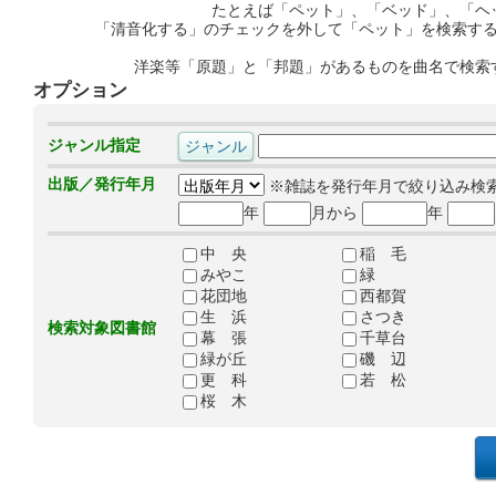
たとえば「ペット」、「ベッド」、「ヘ
「清音化する」のチェックを外して「ペット」を検索す
洋楽等「原題」と「邦題」があるものを曲名で検索
オプション
ジャンル指定
出版／発行年月
※雑誌を発行年月で絞り込み検
年
月から
年
中 央
稲 毛
みやこ
緑
花団地
西都賀
生 浜
さつき
検索対象図書館
幕 張
千草台
緑が丘
磯 辺
更 科
若 松
桜 木