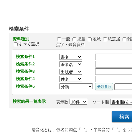
検索条件
資料種別
一般
児童
地域
紙芝居
雑
すべて選択
点字・録音資料
検索条件1
検索条件2
検索条件3
検索条件4
検索条件5
検索結果一覧表示
表示数
ソート順
清音化とは、仮名に濁点「゛」・半濁音符「゜」をつ