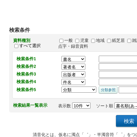
検索条件
資料種別
一般
児童
地域
紙芝居
雑
すべて選択
点字・録音資料
検索条件1
検索条件2
検索条件3
検索条件4
検索条件5
検索結果一覧表示
表示数
ソート順
清音化とは、仮名に濁点「゛」・半濁音符「゜」をつ