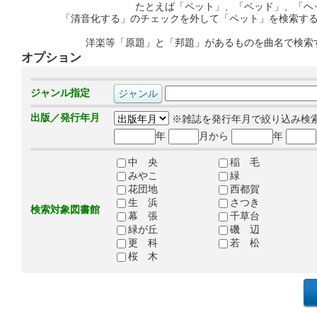
たとえば「ペット」、「ベッド」、「ヘ
「清音化する」のチェックを外して「ペット」を検索す
洋楽等「原題」と「邦題」があるものを曲名で検索
オプション
ジャンル指定
出版／発行年月
※雑誌を発行年月で絞り込み検
年
月から
年
中 央
稲 毛
みやこ
緑
花団地
西都賀
生 浜
さつき
検索対象図書館
幕 張
千草台
緑が丘
磯 辺
更 科
若 松
桜 木