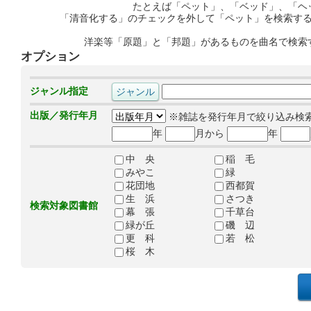
たとえば「ペット」、「ベッド」、「ヘ
「清音化する」のチェックを外して「ペット」を検索す
洋楽等「原題」と「邦題」があるものを曲名で検索
オプション
ジャンル指定
出版／発行年月
※雑誌を発行年月で絞り込み検
年
月から
年
中 央
稲 毛
みやこ
緑
花団地
西都賀
生 浜
さつき
検索対象図書館
幕 張
千草台
緑が丘
磯 辺
更 科
若 松
桜 木