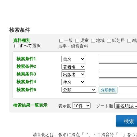
検索条件
資料種別
一般
児童
地域
紙芝居
雑
すべて選択
点字・録音資料
検索条件1
検索条件2
検索条件3
検索条件4
検索条件5
検索結果一覧表示
表示数
ソート順
清音化とは、仮名に濁点「゛」・半濁音符「゜」をつ