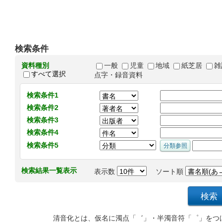
検索条件
資料種別
一般
児童
地域
紙芝居
雑
すべて選択
点字・録音資料
検索条件1
検索条件2
検索条件3
検索条件4
検索条件5
検索結果一覧表示
表示数
ソート順
清音化とは、仮名に濁点「゛」・半濁音符「゜」をつ