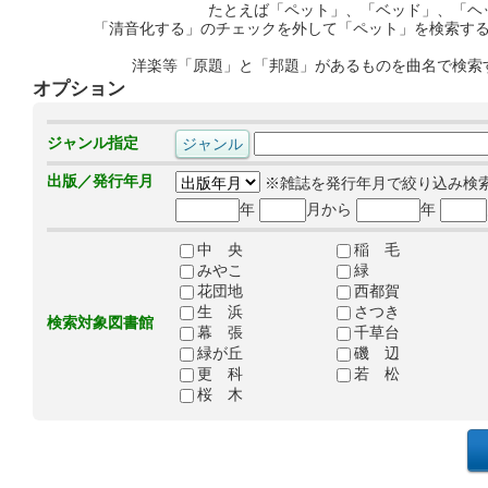
たとえば「ペット」、「ベッド」、「ヘ
「清音化する」のチェックを外して「ペット」を検索す
洋楽等「原題」と「邦題」があるものを曲名で検索
オプション
ジャンル指定
出版／発行年月
※雑誌を発行年月で絞り込み検
年
月から
年
中 央
稲 毛
みやこ
緑
花団地
西都賀
生 浜
さつき
検索対象図書館
幕 張
千草台
緑が丘
磯 辺
更 科
若 松
桜 木