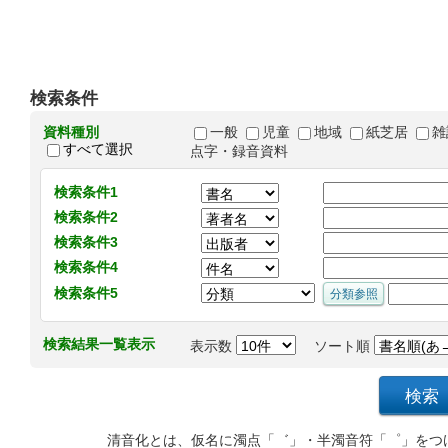
検索条件
資料種別
一般
児童
地域
紙芝居
雑
すべて選択
点字・録音資料
検索条件1
検索条件2
検索条件3
検索条件4
検索条件5
検索結果一覧表示
表示数
ソート順
清音化とは、仮名に濁点「゛」・半濁音符「゜」をつ