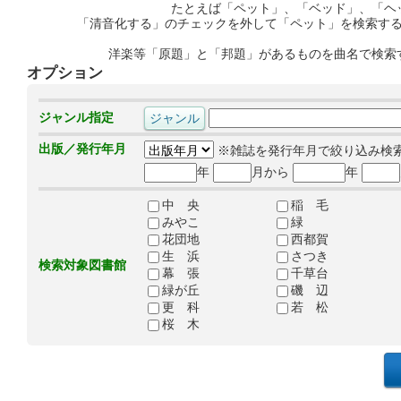
たとえば「ペット」、「ベッド」、「ヘ
「清音化する」のチェックを外して「ペット」を検索す
洋楽等「原題」と「邦題」があるものを曲名で検索
オプション
ジャンル指定
出版／発行年月
※雑誌を発行年月で絞り込み検
年
月から
年
中 央
稲 毛
みやこ
緑
花団地
西都賀
生 浜
さつき
検索対象図書館
幕 張
千草台
緑が丘
磯 辺
更 科
若 松
桜 木