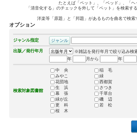
たとえば「ペット」、「ベッド」、「ヘ
「清音化する」のチェックを外して「ペット」を検索す
洋楽等「原題」と「邦題」があるものを曲名で検索
オプション
ジャンル指定
出版／発行年月
※雑誌を発行年月で絞り込み検
年
月から
年
中 央
稲 毛
みやこ
緑
花団地
西都賀
生 浜
さつき
検索対象図書館
幕 張
千草台
緑が丘
磯 辺
更 科
若 松
桜 木