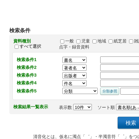
検索条件
資料種別
一般
児童
地域
紙芝居
雑
すべて選択
点字・録音資料
検索条件1
検索条件2
検索条件3
検索条件4
検索条件5
検索結果一覧表示
表示数
ソート順
清音化とは、仮名に濁点「゛」・半濁音符「゜」をつ