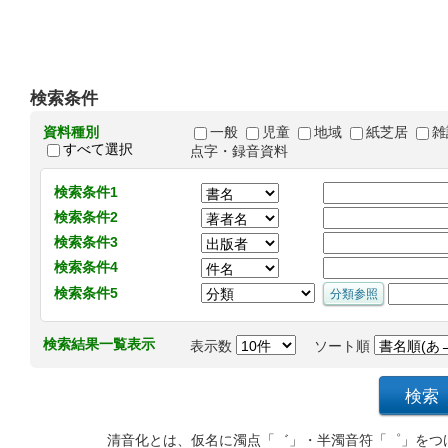
検索条件
資料種別
一般
児童
地域
紙芝居
雑
すべて選択
点字・録音資料
検索条件1
検索条件2
検索条件3
検索条件4
検索条件5
検索結果一覧表示
表示数
ソート順
清音化とは、仮名に濁点「゛」・半濁音符「゜」をつ