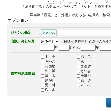
たとえば「ペット」、「ベッド」、「ヘ
「清音化する」のチェックを外して「ペット」を検索す
洋楽等「原題」と「邦題」があるものを曲名で検索
オプション
ジャンル指定
出版／発行年月
※雑誌を発行年月で絞り込み検
年
月から
年
中 央
稲 毛
みやこ
緑
花団地
西都賀
生 浜
さつき
検索対象図書館
幕 張
千草台
緑が丘
磯 辺
更 科
若 松
桜 木