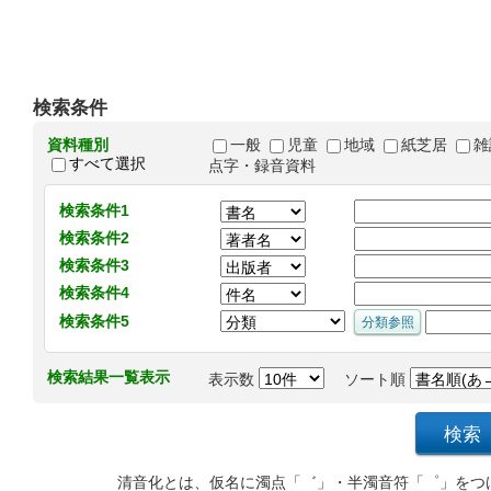
検索条件
資料種別
一般
児童
地域
紙芝居
雑
すべて選択
点字・録音資料
検索条件1
検索条件2
検索条件3
検索条件4
検索条件5
検索結果一覧表示
表示数
ソート順
清音化とは、仮名に濁点「゛」・半濁音符「゜」をつ