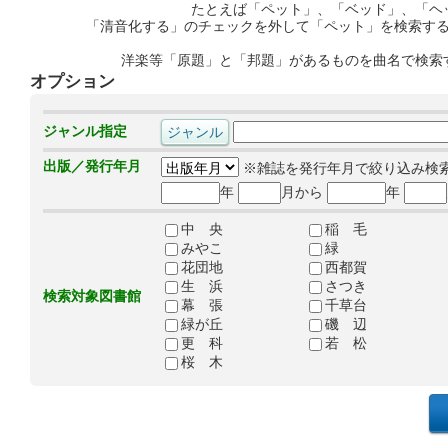
たとえば「ペット」、「ベッド」、「ヘ
「清音化する」のチェックを外して「ペット」を検索す
洋楽等「原題」と「邦題」があるものを曲名で検索
オプション
ジャンル指定
出版／発行年月
※雑誌を発行年月で絞り込み検
年
月から
年
中 央
稲 毛
みやこ
緑
花団地
西都賀
生 浜
さつき
検索対象図書館
幕 張
千草台
緑が丘
磯 辺
更 科
若 松
桜 木