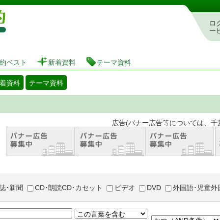
図書館 蔵書検索・予約システム
ロ
ー
約ベスト
新着資料
テーマ資料
着資料
テーマ資料
。 広告(バナー広告等については、千葉市が推奨
誌･新聞
CD･朗読CD･カセット
ビデオ
DVD
外国語･児童外