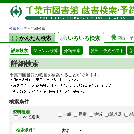
検索トップ
> 詳細検索
かんたん検索
いろいろ検索
貸出・予
詳細検索
ジャンル検索
分類検索
貸出・予約ベスト
新
詳細検索
千葉市図書館の蔵書を検索することができます
検索条件
資料種別
一般
児童
地域
紙芝居
雑
すべて選択
検索条件1