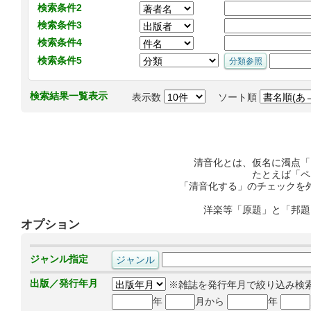
検索条件2
検索条件3
検索条件4
検索条件5
検索結果一覧表示
表示数
ソート順
清音化とは、仮名に濁点「
たとえば「ペ
「清音化する」のチェックを
洋楽等「原題」と「邦題
オプション
ジャンル指定
出版／発行年月
※雑誌を発行年月で絞り込み検
年
月から
年