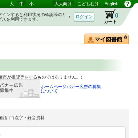
大
中
小
大人向け
こどもむけ
English
0
グインすると利用状況の確認等のサ
ビスを利用できます。
カート
マイ図書館
等をするものではありません。）
ホームページバナー広告の募集
について
国語
点字・録音資料