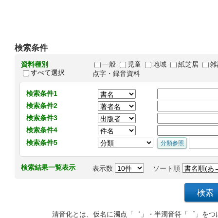
検索条件
資料種別
一般
児童
地域
紙芝居
雑
すべて選択
点字・録音資料
検索条件1
検索条件2
検索条件3
検索条件4
検索条件5
検索結果一覧表示
表示数
ソート順
清音化とは、仮名に濁点「゛」・半濁音符「゜」をつ