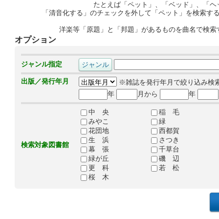
たとえば「ペット」、「ベッド」、「ヘ
「清音化する」のチェックを外して「ペット」を検索す
洋楽等「原題」と「邦題」があるものを曲名で検索
オプション
ジャンル指定
出版／発行年月
※雑誌を発行年月で絞り込み検
年
月から
年
中 央
稲 毛
みやこ
緑
花団地
西都賀
生 浜
さつき
検索対象図書館
幕 張
千草台
緑が丘
磯 辺
更 科
若 松
桜 木