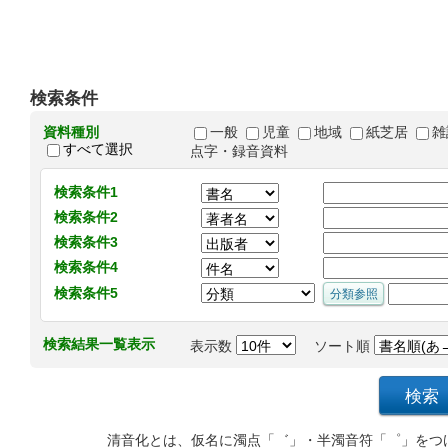
検索条件
資料種別
一般
児童
地域
紙芝居
雑
すべて選択
点字・録音資料
検索条件1
検索条件2
検索条件3
検索条件4
検索条件5
検索結果一覧表示
表示数
ソート順
清音化とは、仮名に濁点「゛」・半濁音符「゜」をつ