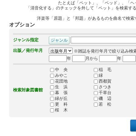
たとえば「ペット」、「ベッド」、「ヘ
「清音化する」のチェックを外して「ペット」を検索す
洋楽等「原題」と「邦題」があるものを曲名で検索
オプション
ジャンル指定
出版／発行年月
※雑誌を発行年月で絞り込み検
年
月から
年
中 央
稲 毛
みやこ
緑
花団地
西都賀
生 浜
さつき
検索対象図書館
幕 張
千草台
緑が丘
磯 辺
更 科
若 松
桜 木