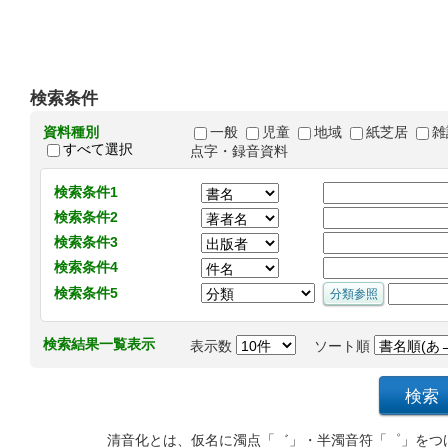
検索条件
資料種別
一般
児童
地域
紙芝居
雑
すべて選択
点字・録音資料
検索条件1
検索条件2
検索条件3
検索条件4
検索条件5
検索結果一覧表示
表示数
ソート順
清音化とは、仮名に濁点「゛」・半濁音符「゜」をつ