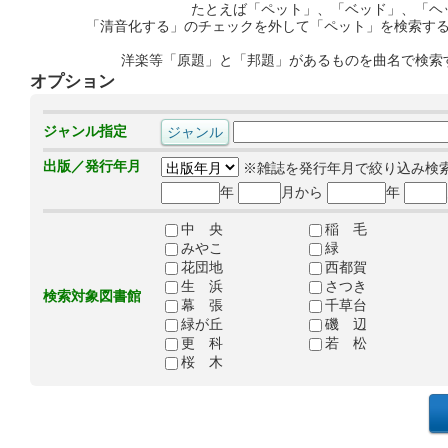
たとえば「ペット」、「ベッド」、「ヘ
「清音化する」のチェックを外して「ペット」を検索す
洋楽等「原題」と「邦題」があるものを曲名で検索
オプション
ジャンル指定
出版／発行年月
※雑誌を発行年月で絞り込み検
年
月から
年
中 央
稲 毛
みやこ
緑
花団地
西都賀
生 浜
さつき
検索対象図書館
幕 張
千草台
緑が丘
磯 辺
更 科
若 松
桜 木