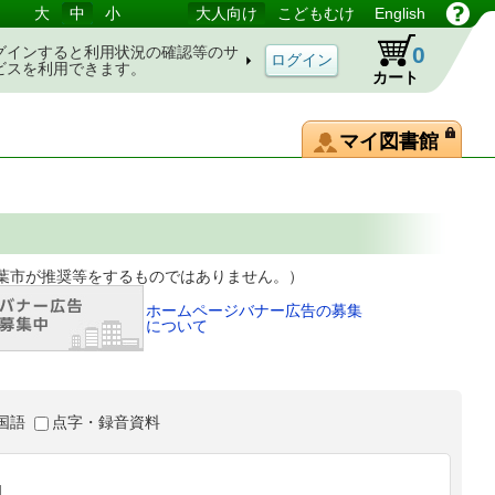
大
中
小
大人向け
こどもむけ
English
0
グインすると利用状況の確認等のサ
ビスを利用できます。
カート
マイ図書館
等をするものではありません。）
ホームページバナー広告の募集
について
国語
点字・録音資料