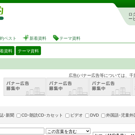
図書館 蔵書検索・予約システム
ロ
ー
約ベスト
新着資料
テーマ資料
着資料
テーマ資料
。 広告(バナー広告等については、千葉市が推奨
誌･新聞
CD･朗読CD･カセット
ビデオ
DVD
外国語･児童外