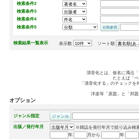
検索条件2
検索条件3
検索条件4
検索条件5
検索結果一覧表示
表示数
ソート順
清音化とは、仮名に濁点「
たとえば「ペ
「清音化する」のチェックを
洋楽等「原題」と「邦題
オプション
ジャンル指定
出版／発行年月
※雑誌を発行年月で絞り込み検
年
月から
年