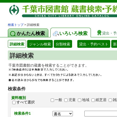
検索トップ
> 詳細検索
かんたん検索
いろいろ検索
貸出・予
詳細検索
ジャンル検索
分類検索
貸出・予約ベスト
新
詳細検索
千葉市図書館の蔵書を検索することができます
検索条件
資料種別
一般
児童
地域
紙芝居
雑
すべて選択
検索条件1