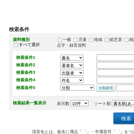
検索条件
資料種別
一般
児童
地域
紙芝居
雑
すべて選択
点字・録音資料
検索条件1
検索条件2
検索条件3
検索条件4
検索条件5
検索結果一覧表示
表示数
ソート順
清音化とは、仮名に濁点「゛」・半濁音符「゜」をつ