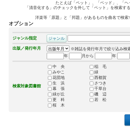
たとえば「ペット」、「ベッド」、「ヘ
「清音化する」のチェックを外して「ペット」を検索す
洋楽等「原題」と「邦題」があるものを曲名で検索
オプション
ジャンル指定
出版／発行年月
※雑誌を発行年月で絞り込み検
年
月から
年
中 央
稲 毛
みやこ
緑
花団地
西都賀
生 浜
さつき
検索対象図書館
幕 張
千草台
緑が丘
磯 辺
更 科
若 松
桜 木