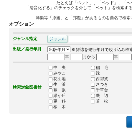
たとえば「ペット」、「ベッド」、「ヘ
「清音化する」のチェックを外して「ペット」を検索す
洋楽等「原題」と「邦題」があるものを曲名で検索
オプション
ジャンル指定
出版／発行年月
※雑誌を発行年月で絞り込み検
年
月から
年
中 央
稲 毛
みやこ
緑
花団地
西都賀
生 浜
さつき
検索対象図書館
幕 張
千草台
緑が丘
磯 辺
更 科
若 松
桜 木