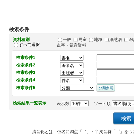
検索条件
資料種別
一般
児童
地域
紙芝居
雑
すべて選択
点字・録音資料
検索条件1
検索条件2
検索条件3
検索条件4
検索条件5
検索結果一覧表示
表示数
ソート順
清音化とは、仮名に濁点「゛」・半濁音符「゜」をつ