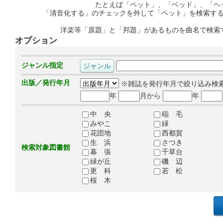
たとえば「ペット」、「ベッド」、「ヘ
「清音化する」のチェックを外して「ペット」を検索す
洋楽等「原題」と「邦題」があるものを曲名で検索
オプション
ジャンル指定
出版／発行年月
※雑誌を発行年月で絞り込み検
年
月から
年
中 央
稲 毛
みやこ
緑
花団地
西都賀
生 浜
さつき
検索対象図書館
幕 張
千草台
緑が丘
磯 辺
更 科
若 松
桜 木