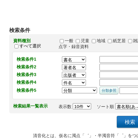
検索条件
資料種別
一般
児童
地域
紙芝居
雑
すべて選択
点字・録音資料
検索条件1
検索条件2
検索条件3
検索条件4
検索条件5
検索結果一覧表示
表示数
ソート順
清音化とは、仮名に濁点「゛」・半濁音符「゜」をつ