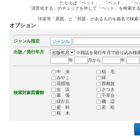
たとえば「ペット」、「ベッド」、「ヘ
「清音化する」のチェックを外して「ペット」を検索す
洋楽等「原題」と「邦題」があるものを曲名で検索
オプション
ジャンル指定
出版／発行年月
※雑誌を発行年月で絞り込み検
年
月から
年
中 央
稲 毛
みやこ
緑
花団地
西都賀
生 浜
さつき
検索対象図書館
幕 張
千草台
緑が丘
磯 辺
更 科
若 松
桜 木