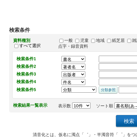
検索条件
資料種別
一般
児童
地域
紙芝居
雑
すべて選択
点字・録音資料
検索条件1
検索条件2
検索条件3
検索条件4
検索条件5
検索結果一覧表示
表示数
ソート順
清音化とは、仮名に濁点「゛」・半濁音符「゜」をつ