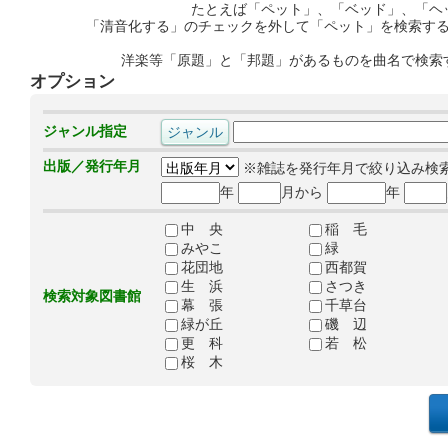
たとえば「ペット」、「ベッド」、「ヘ
「清音化する」のチェックを外して「ペット」を検索す
洋楽等「原題」と「邦題」があるものを曲名で検索
オプション
ジャンル指定
出版／発行年月
※雑誌を発行年月で絞り込み検
年
月から
年
中 央
稲 毛
みやこ
緑
花団地
西都賀
生 浜
さつき
検索対象図書館
幕 張
千草台
緑が丘
磯 辺
更 科
若 松
桜 木