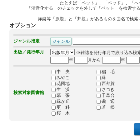
たとえば「ペット」、「ベッド」、「ヘ
「清音化する」のチェックを外して「ペット」を検索す
洋楽等「原題」と「邦題」があるものを曲名で検索
オプション
ジャンル指定
出版／発行年月
※雑誌を発行年月で絞り込み検
年
月から
年
中 央
稲 毛
みやこ
緑
花団地
西都賀
生 浜
さつき
検索対象図書館
幕 張
千草台
緑が丘
磯 辺
更 科
若 松
桜 木