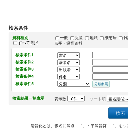
検索条件
資料種別
一般
児童
地域
紙芝居
雑
すべて選択
点字・録音資料
検索条件1
検索条件2
検索条件3
検索条件4
検索条件5
検索結果一覧表示
表示数
ソート順
清音化とは、仮名に濁点「゛」・半濁音符「゜」をつ