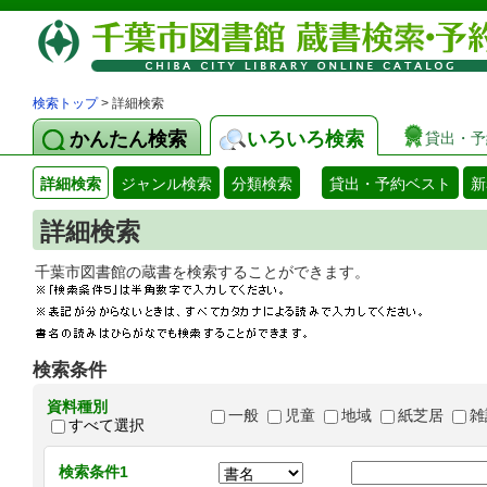
検索トップ
> 詳細検索
かんたん検索
いろいろ検索
貸出・予
詳細検索
ジャンル検索
分類検索
貸出・予約ベスト
新
詳細検索
千葉市図書館の蔵書を検索することができます
検索条件
資料種別
一般
児童
地域
紙芝居
雑
すべて選択
検索条件1