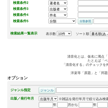
検索条件2
検索条件3
検索条件4
検索条件5
検索結果一覧表示
表示数
ソート順
清音化とは、仮名に濁点「
たとえば「ペ
「清音化する」のチェックを
洋楽等「原題」と「邦題
オプション
ジャンル指定
出版／発行年月
※雑誌を発行年月で絞り込み検
年
月から
年