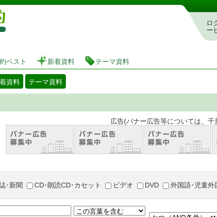
図書館 蔵書検索・予約システム
ロ
ー
約ベスト
新着資料
テーマ資料
着資料
テーマ資料
。 広告(バナー広告等については、千葉市が推奨
誌･新聞
CD･朗読CD･カセット
ビデオ
DVD
外国語･児童外