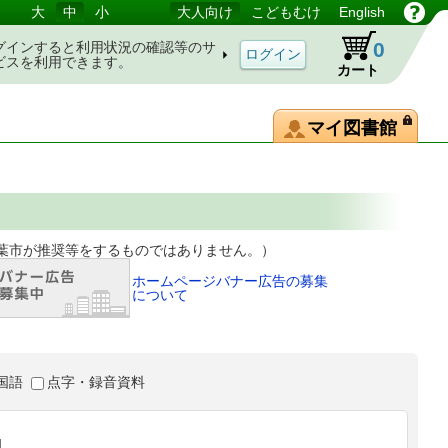
大
中
小
大人向け
こどもむけ
English
0
グインすると利用状況の確認等のサ
ビスを利用できます。
カート
マイ図書館
等をするものではありません。）
ホームページバナー広告の募集
について
国語
点字・録音資料