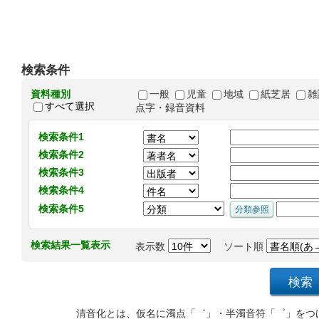
検索条件
資料種別
一般
児童
地域
紙芝居
雑
すべて選択
点字・録音資料
検索条件1
検索条件2
検索条件3
検索条件4
検索条件5
検索結果一覧表示
表示数
ソート順
清音化とは、仮名に濁点「゛」・半濁音符「゜」をつ