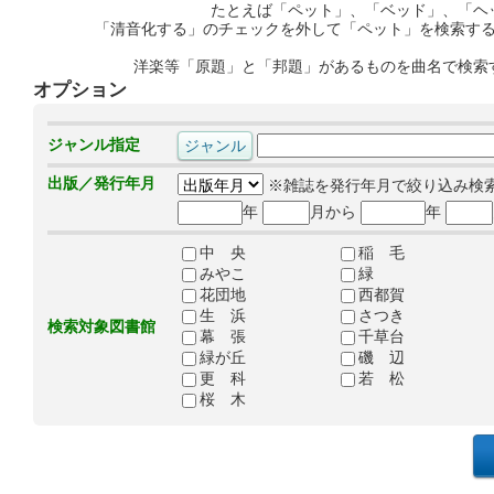
たとえば「ペット」、「ベッド」、「ヘ
「清音化する」のチェックを外して「ペット」を検索す
洋楽等「原題」と「邦題」があるものを曲名で検索
オプション
ジャンル指定
出版／発行年月
※雑誌を発行年月で絞り込み検
年
月から
年
中 央
稲 毛
みやこ
緑
花団地
西都賀
生 浜
さつき
検索対象図書館
幕 張
千草台
緑が丘
磯 辺
更 科
若 松
桜 木