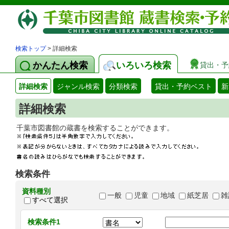
検索トップ
> 詳細検索
かんたん検索
いろいろ検索
貸出・予
詳細検索
ジャンル検索
分類検索
貸出・予約ベスト
新
詳細検索
千葉市図書館の蔵書を検索することができます
検索条件
資料種別
一般
児童
地域
紙芝居
雑
すべて選択
検索条件1