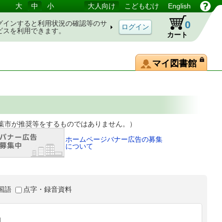
大
中
小
大人向け
こどもむけ
English
0
グインすると利用状況の確認等のサ
ビスを利用できます。
カート
マイ図書館
等をするものではありません。）
ホームページバナー広告の募集
について
国語
点字・録音資料