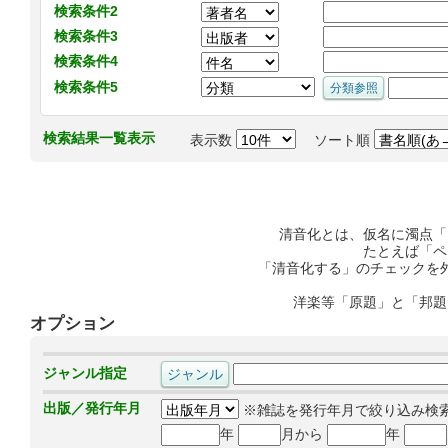
検索条件2
検索条件3
検索条件4
検索条件5
検索結果一覧表示
表示数
ソート順
清音化とは、仮名に濁点「
たとえば「ペ
「清音化する」のチェックを
洋楽等「原題」と「邦題
オプション
ジャンル指定
出版／発行年月
※雑誌を発行年月で絞り込み検
年
月から
年