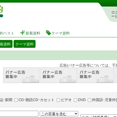
図書館 蔵書検索・予約システム
ロ
ー
約ベスト
新着資料
テーマ資料
着資料
テーマ資料
。 広告(バナー広告等については、千葉市が推奨
誌･新聞
CD･朗読CD･カセット
ビデオ
DVD
外国語･児童外