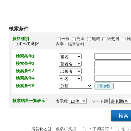
検索条件
資料種別
一般
児童
地域
紙芝居
雑
すべて選択
点字・録音資料
検索条件1
検索条件2
検索条件3
検索条件4
検索条件5
検索結果一覧表示
表示数
ソート順
清音化とは、仮名に濁点「゛」・半濁音符「゜」をつ