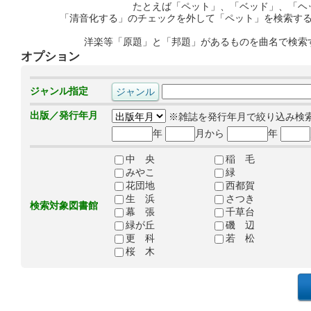
たとえば「ペット」、「ベッド」、「ヘ
「清音化する」のチェックを外して「ペット」を検索す
洋楽等「原題」と「邦題」があるものを曲名で検索
オプション
ジャンル指定
出版／発行年月
※雑誌を発行年月で絞り込み検
年
月から
年
中 央
稲 毛
みやこ
緑
花団地
西都賀
生 浜
さつき
検索対象図書館
幕 張
千草台
緑が丘
磯 辺
更 科
若 松
桜 木