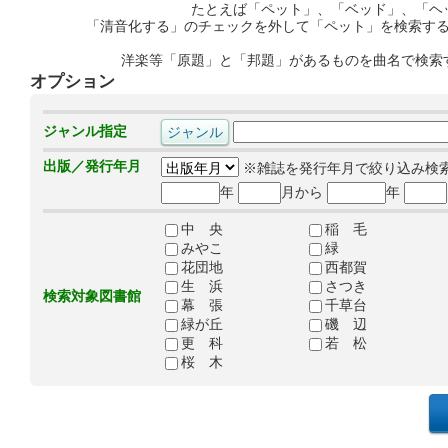
たとえば「ペット」、「ベッド」、「ヘ
「清音化する」のチェックを外して「ペット」を検索す
洋楽等「原題」と「邦題」があるものを曲名で検索
オプション
ジャンル指定
出版／発行年月
※雑誌を発行年月で絞り込み検
年
月から
年
中 央
稲 毛
みやこ
緑
花団地
西都賀
生 浜
さつき
検索対象図書館
幕 張
千草台
緑が丘
磯 辺
更 科
若 松
桜 木