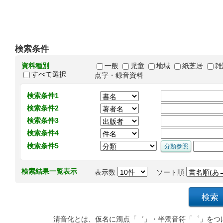
検索条件
資料種別
一般
児童
地域
紙芝居
雑
すべて選択
点字・録音資料
検索条件1
検索条件2
検索条件3
検索条件4
検索条件5
検索結果一覧表示
表示数
ソート順
清音化とは、仮名に濁点「゛」・半濁音符「゜」をつ