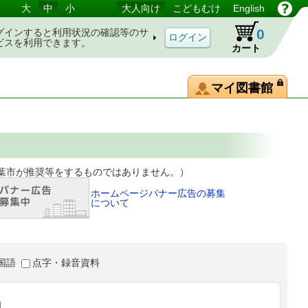
大
中
小
大人向け
こどもむけ
English
0
グインすると利用状況の確認等のサ
ビスを利用できます。
カート
マイ図書館
等をするものではありません。）
ホームページバナー広告の募集
について
国語
点字・録音資料