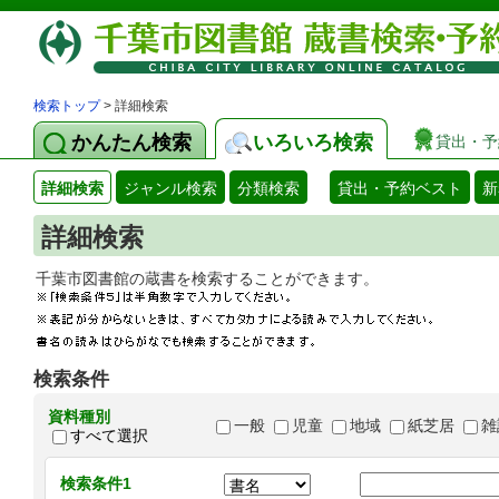
検索トップ
> 詳細検索
かんたん検索
いろいろ検索
貸出・予
詳細検索
ジャンル検索
分類検索
貸出・予約ベスト
新
詳細検索
千葉市図書館の蔵書を検索することができます
検索条件
資料種別
一般
児童
地域
紙芝居
雑
すべて選択
検索条件1