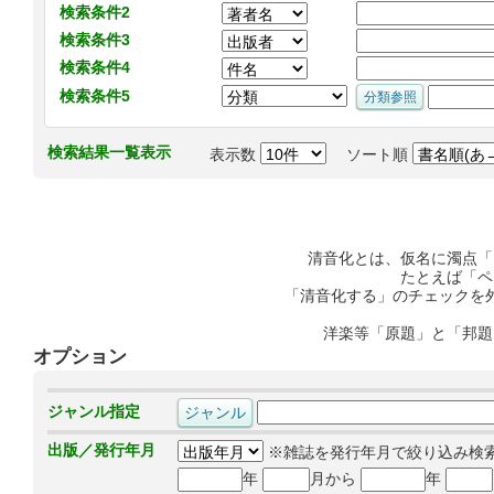
検索条件2
検索条件3
検索条件4
検索条件5
検索結果一覧表示
表示数
ソート順
清音化とは、仮名に濁点「
たとえば「ペ
「清音化する」のチェックを
洋楽等「原題」と「邦題
オプション
ジャンル指定
出版／発行年月
※雑誌を発行年月で絞り込み検
年
月から
年