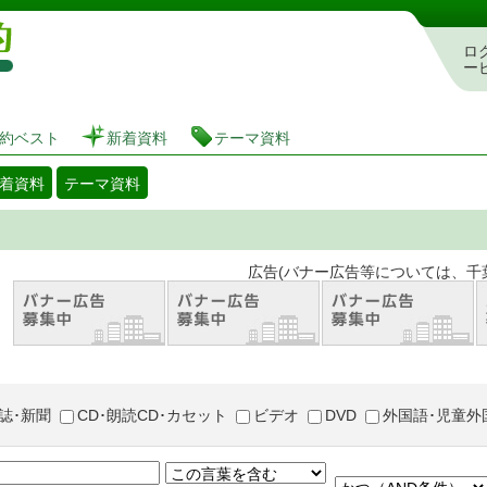
図書館 蔵書検索・予約システム
ロ
ー
約ベスト
新着資料
テーマ資料
着資料
テーマ資料
。 広告(バナー広告等については、千葉市が推奨
誌･新聞
CD･朗読CD･カセット
ビデオ
DVD
外国語･児童外