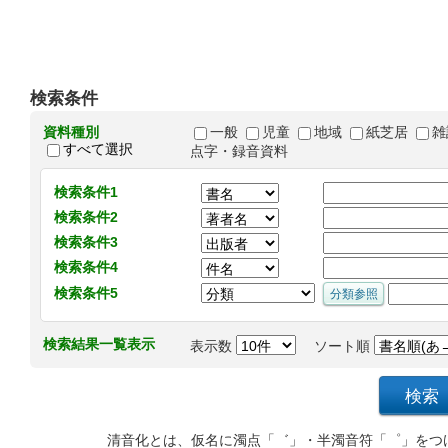
検索条件
資料種別
一般
児童
地域
紙芝居
雑
すべて選択
点字・録音資料
検索条件1
検索条件2
検索条件3
検索条件4
検索条件5
検索結果一覧表示
表示数
ソート順
清音化とは、仮名に濁点「゛」・半濁音符「゜」をつ