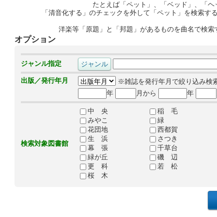
たとえば「ペット」、「ベッド」、「ヘ
「清音化する」のチェックを外して「ペット」を検索す
洋楽等「原題」と「邦題」があるものを曲名で検索
オプション
ジャンル指定
出版／発行年月
※雑誌を発行年月で絞り込み検
年
月から
年
中 央
稲 毛
みやこ
緑
花団地
西都賀
生 浜
さつき
検索対象図書館
幕 張
千草台
緑が丘
磯 辺
更 科
若 松
桜 木