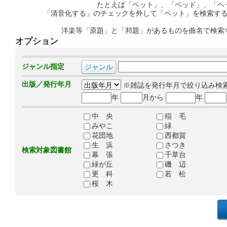
たとえば「ペット」、「ベッド」、「ヘ
「清音化する」のチェックを外して「ペット」を検索す
洋楽等「原題」と「邦題」があるものを曲名で検索
オプション
ジャンル指定
出版／発行年月
※雑誌を発行年月で絞り込み検
年
月から
年
中 央
稲 毛
みやこ
緑
花団地
西都賀
生 浜
さつき
検索対象図書館
幕 張
千草台
緑が丘
磯 辺
更 科
若 松
桜 木