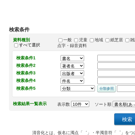
検索条件
資料種別
一般
児童
地域
紙芝居
雑
すべて選択
点字・録音資料
検索条件1
検索条件2
検索条件3
検索条件4
検索条件5
検索結果一覧表示
表示数
ソート順
清音化とは、仮名に濁点「゛」・半濁音符「゜」をつ