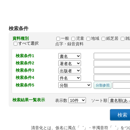
検索条件
資料種別
一般
児童
地域
紙芝居
雑
すべて選択
点字・録音資料
検索条件1
検索条件2
検索条件3
検索条件4
検索条件5
検索結果一覧表示
表示数
ソート順
清音化とは、仮名に濁点「゛」・半濁音符「゜」をつ