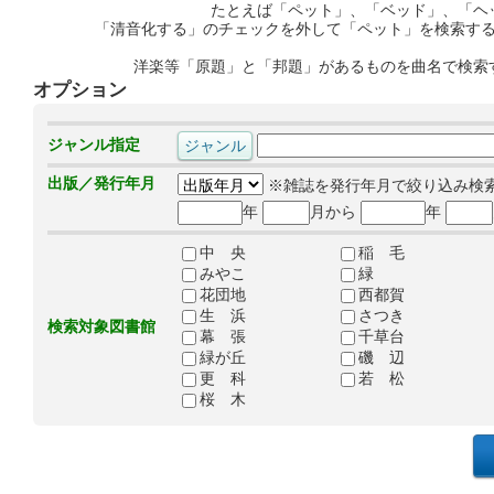
たとえば「ペット」、「ベッド」、「ヘ
「清音化する」のチェックを外して「ペット」を検索す
洋楽等「原題」と「邦題」があるものを曲名で検索
オプション
ジャンル指定
出版／発行年月
※雑誌を発行年月で絞り込み検
年
月から
年
中 央
稲 毛
みやこ
緑
花団地
西都賀
生 浜
さつき
検索対象図書館
幕 張
千草台
緑が丘
磯 辺
更 科
若 松
桜 木