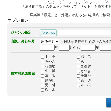
たとえば「ペット」、「ベッド」、「ヘ
「清音化する」のチェックを外して「ペット」を検索す
洋楽等「原題」と「邦題」があるものを曲名で検索
オプション
ジャンル指定
出版／発行年月
※雑誌を発行年月で絞り込み検
年
月から
年
中 央
稲 毛
みやこ
緑
花団地
西都賀
生 浜
さつき
検索対象図書館
幕 張
千草台
緑が丘
磯 辺
更 科
若 松
桜 木