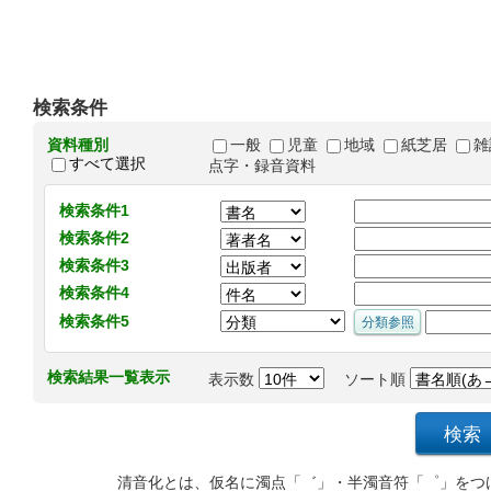
検索条件
資料種別
一般
児童
地域
紙芝居
雑
すべて選択
点字・録音資料
検索条件1
検索条件2
検索条件3
検索条件4
検索条件5
検索結果一覧表示
表示数
ソート順
清音化とは、仮名に濁点「゛」・半濁音符「゜」をつ