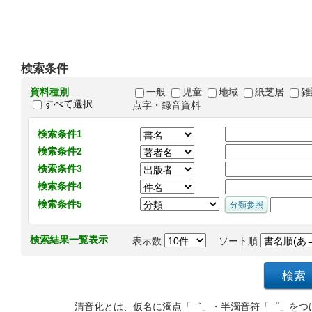
検索条件
資料種別
一般
児童
地域
紙芝居
雑
すべて選択
点字・録音資料
検索条件1
検索条件2
検索条件3
検索条件4
検索条件5
検索結果一覧表示
表示数
ソート順
清音化とは、仮名に濁点「゛」・半濁音符「゜」をつ