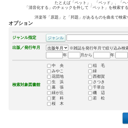
たとえば「ペット」、「ベッド」、「ヘ
「清音化する」のチェックを外して「ペット」を検索す
洋楽等「原題」と「邦題」があるものを曲名で検索
オプション
ジャンル指定
出版／発行年月
※雑誌を発行年月で絞り込み検
年
月から
年
中 央
稲 毛
みやこ
緑
花団地
西都賀
生 浜
さつき
検索対象図書館
幕 張
千草台
緑が丘
磯 辺
更 科
若 松
桜 木