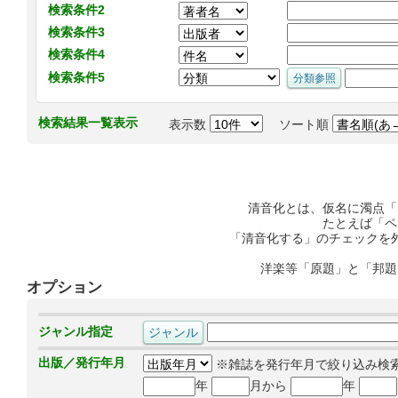
検索条件2
検索条件3
検索条件4
検索条件5
検索結果一覧表示
表示数
ソート順
清音化とは、仮名に濁点「
たとえば「ペ
「清音化する」のチェックを
洋楽等「原題」と「邦題
オプション
ジャンル指定
出版／発行年月
※雑誌を発行年月で絞り込み検
年
月から
年