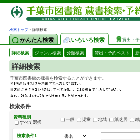
検索トップ
> 詳細検索
かんたん検索
いろいろ検索
貸出・予
詳細検索
ジャンル検索
分類検索
貸出・予約ベスト
新
詳細検索
千葉市図書館の蔵書を検索することができます
検索条件
資料種別
一般
児童
地域
紙芝居
雑
すべて選択
検索条件1