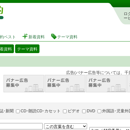
図書館 蔵書検索・予約システム
ロ
ー
約ベスト
新着資料
テーマ資料
着資料
テーマ資料
。 広告(バナー広告等については、千葉市が推奨
誌･新聞
CD･朗読CD･カセット
ビデオ
DVD
外国語･児童外