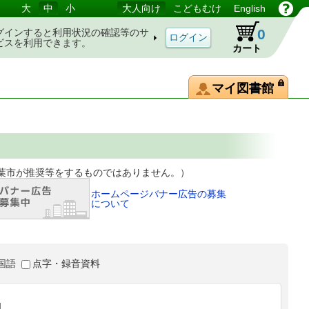
大
中
小
大人向け
こどもむけ
English
0
グインすると利用状況の確認等のサ
ビスを利用できます。
カート
マイ図書館
等をするものではありません。）
ホームページバナー広告の募集
について
国語
点字・録音資料