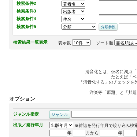
検索条件2
検索条件3
検索条件4
検索条件5
検索結果一覧表示
表示数
ソート順
清音化とは、仮名に濁点「
たとえば「ペ
「清音化する」のチェックを
洋楽等「原題」と「邦題
オプション
ジャンル指定
出版／発行年月
※雑誌を発行年月で絞り込み検
年
月から
年