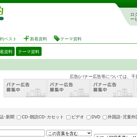
図書館 蔵書検索・予約システム
ロ
ー
約ベスト
新着資料
テーマ資料
着資料
テーマ資料
。 広告(バナー広告等については、千葉市が推奨
誌･新聞
CD･朗読CD･カセット
ビデオ
DVD
外国語･児童外