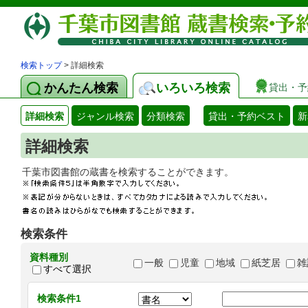
検索トップ
> 詳細検索
かんたん検索
いろいろ検索
貸出・予
詳細検索
ジャンル検索
分類検索
貸出・予約ベスト
新
詳細検索
千葉市図書館の蔵書を検索することができます
検索条件
資料種別
一般
児童
地域
紙芝居
雑
すべて選択
検索条件1