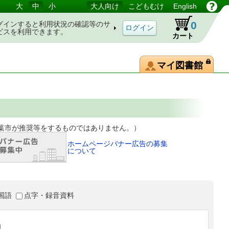
大
中
小
大人向け
こどもむけ
English
0
グインすると利用状況の確認等のサ
ビスを利用できます。
カート
マイ図書館
等をするものではありません。）
ホームページバナー広告の募集
について
国語
点字・録音資料