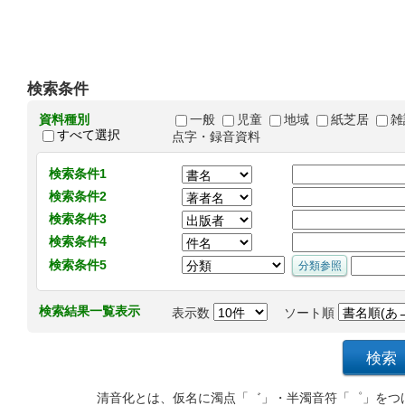
検索条件
資料種別
一般
児童
地域
紙芝居
雑
すべて選択
点字・録音資料
検索条件1
検索条件2
検索条件3
検索条件4
検索条件5
検索結果一覧表示
表示数
ソート順
清音化とは、仮名に濁点「゛」・半濁音符「゜」をつ