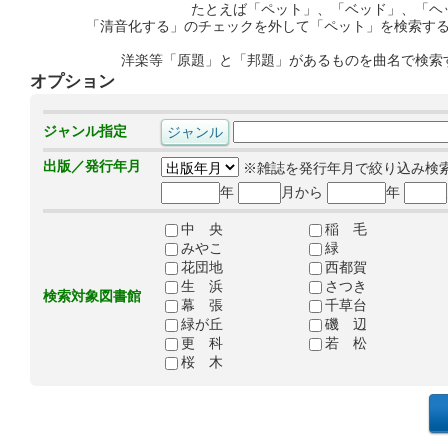
たとえば「ペット」、「ベッド」、「ヘ
「清音化する」のチェックを外して「ペット」を検索す
洋楽等「原題」と「邦題」があるものを曲名で検索
オプション
ジャンル指定
出版／発行年月
※雑誌を発行年月で絞り込み検
年
月から
年
中 央
稲 毛
みやこ
緑
花団地
西都賀
生 浜
さつき
検索対象図書館
幕 張
千草台
緑が丘
磯 辺
更 科
若 松
桜 木