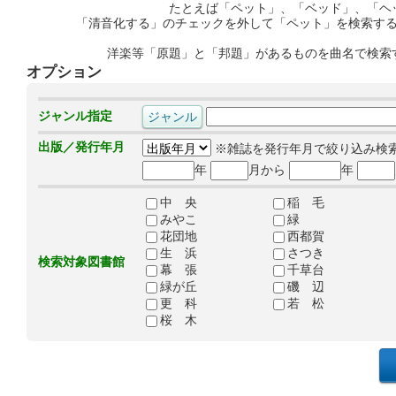
たとえば「ペット」、「ベッド」、「ヘ
「清音化する」のチェックを外して「ペット」を検索す
洋楽等「原題」と「邦題」があるものを曲名で検索
オプション
ジャンル指定
出版／発行年月
※雑誌を発行年月で絞り込み検
年
月から
年
中 央
稲 毛
みやこ
緑
花団地
西都賀
生 浜
さつき
検索対象図書館
幕 張
千草台
緑が丘
磯 辺
更 科
若 松
桜 木