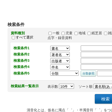
検索条件
資料種別
一般
児童
地域
紙芝居
雑
すべて選択
点字・録音資料
検索条件1
検索条件2
検索条件3
検索条件4
検索条件5
検索結果一覧表示
表示数
ソート順
清音化とは、仮名に濁点「゛」・半濁音符「゜」をつ